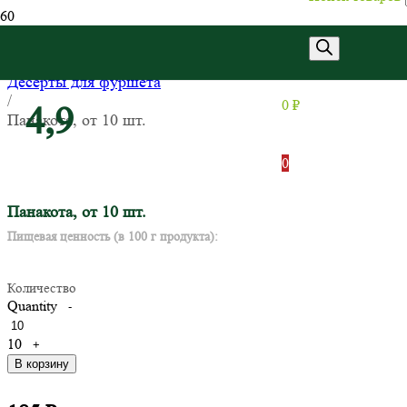
Главная
/
Десерты для фуршета
/
0
₽
4,9
Панакота, от 10 шт.
0
Панакота, от 10 шт.
Пищевая ценность (в 100 г продукта):
Количество
Quantity
-
10
+
В корзину