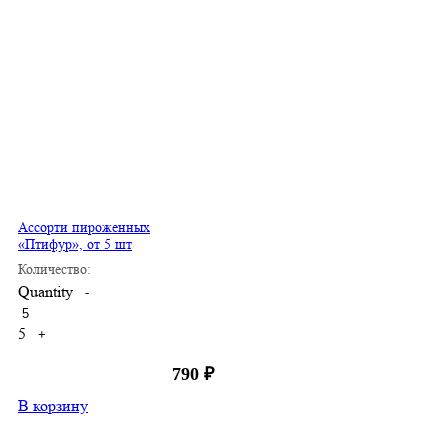
Ассорти пироженных
«Птифур», от 5 шт
Количество:
Quantity
-
5
+
790
₽
В корзину