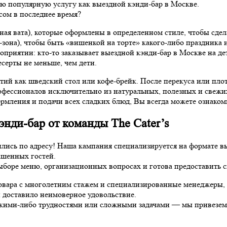
ую популярную услугу как выездной кэнди-бар в Москве.
сом в последнее время?
рная вата), которые оформлены в определенном стиле, чтобы сд
-зона), чтобы быть «вишенкой на торте» какого-либо праздника 
приятии: кто-то заказывает выездной кэнди-бар в Москве на дет
есерты не меньше, чем дети.
й как шведский стол или кофе-брейк. После перекуса или плотно
фессионалов исключительно из натуральных, полезных и свежих 
рмления и подачи всех сладких блюд, Вы всегда можете ознакоми
энди-бар от команды The Cater’s
ились по адресу! Наша кампания специализируется на формате в
ашенных гостей.
ыборе меню, организационных вопросах и готова предоставить с
ра с многолетним стажем и специализированные менеджеры, к
 доставило неимоверное удовольствие.
с какими-либо трудностями или сложными задачами — мы привезем