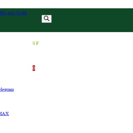
499) 444-53-89
азать звонок
0
₽
0