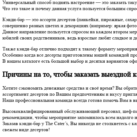
Универсальный способ поднять настроение — это заказать так
Что это такое и почему данная услуга пользуется большим спро
Кэнди-бар — это ассорти десертов (панкейки, пирожные, саха
совершенно разных цветах и декорациях (например: яркая фото
Данное направление пользуется спросом на каждом втором меро
юбилей своих родственников, ведь взрослые любят сладкое и д
Также кэнди-бар отлично подходит к такому формату мероприяти
Особенно когда все десерты приготовлены нашей командой про
В нашем каталоге есть большой выбор и десятки вариантов офо
Причины на то, чтобы заказать выездной к
Хотите сэкономить денежные средства и своё время? Вы обрат
ассортимент десертов по Вашим предпочтениям и вкусу пригл
Наша профессиональная команда всегда готова помочь Вам в в
Высококвалифицированный обслуживающий персонал, шеф-пова
рекомендации, чтобы мероприятие запомнилось всем надолго и
Заказав кэнди-бар у The Cater’s, Вы никогда не столкнетесь 
свежем виде десертов!