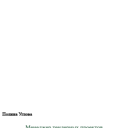
Полина Углова
Менеджер тендерных проектов