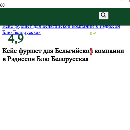
Главная
/
Кейс фуршет для Бельгийской компании в Рэдиссон
Блю Белорусская
0
₽
4,9
Кейс фуршет для Бельгийской компании
0
в Рэдиссон Блю Белорусская