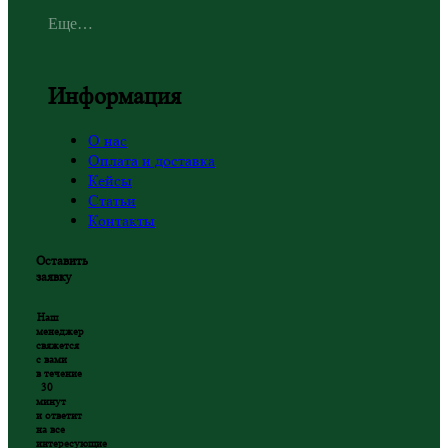
Еще…
Информация
О нас
Оплата и доставка
Кейсы
Статьи
Контакты
Оставить
заявку
Наш
менеджер
свяжется
с вами
в течение
30
минут
и ответит
на все
интересующие