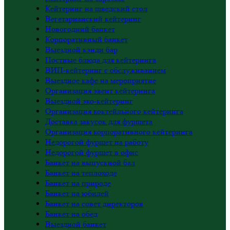
Кейтеринг на шведский стол
Вегетарианский кейтеринг
Новогодний банкет
Корпоративный банкет
Выездной кэнди бар
Постные блюда для кейтеринга
ВИП-кейтеринг с обслуживанием
Выездное кафе на мероприятие
Организация эвент кейтеринга
Выездной эко-кейтеринг
Организация коктейльного кейтеринга
Доставка закусок для фуршета
Организация корпоративного кейтеринга
Недорогой фуршет на работу
Недорогой фуршет в офис
Банкет на выпускной бал
Банкет на теплоходе
Банкет на природе
Банкет на юбилей
Банкет на совет директоров
Банкет на обед
Выездной банкет