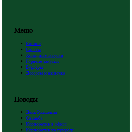
Меню
Канапе
Салаты
Холодные закуски
Горячие закуски
Бургеры
Десерты и выпечка
Поводы
День Рождения
Свадьба
Корпоратив в офисе
Корпоратив на природе