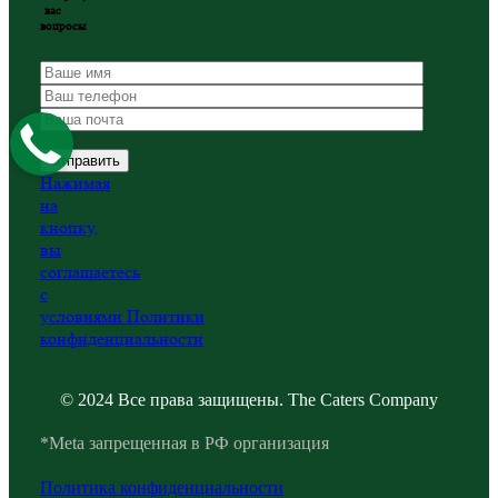
вас
вопросы
Нажимая
на
кнопку,
вы
соглашаетесь
с
условиями
Политики
конфиденциальности
© 2024 Все права защищены. The Caters Company
*Meta запрещенная в РФ организация
Политика конфиденциальности