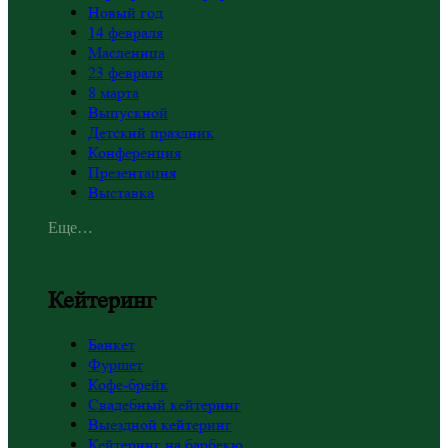
Новый год
14 февраля
Масленица
23 февраля
8 марта
Выпускной
Детский праздник
Конференция
Презентация
Выставка
Еще…
Кейтеринг
Банкет
Фуршет
Кофе-брейк
Свадебный кейтеринг
Выездной кейтеринг
Кейтеринг на барбекю