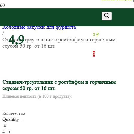
Главная
/
Холодные закуски для фуршета
/
0
₽
4,9
Сэндвич-треугольник с ростбифом и горчичным
соусом 50 гр. от 16 шт.
0
Сэндвич-треугольник с ростбифом и горчичным
соусом 50 гр. от 16 шт.
Пищевая ценность (в 100 г продукта):
Количество
Quantity
-
4
+