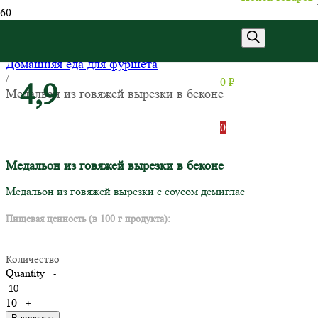
Главная
/
Домашняя еда для фуршета
/
0
₽
4,9
Медальон из говяжей вырезки в беконе
0
Медальон из говяжей вырезки в беконе
Медальон из говяжей вырезки с соусом демиглас
Пищевая ценность (в 100 г продукта):
Количество
Quantity
-
10
+