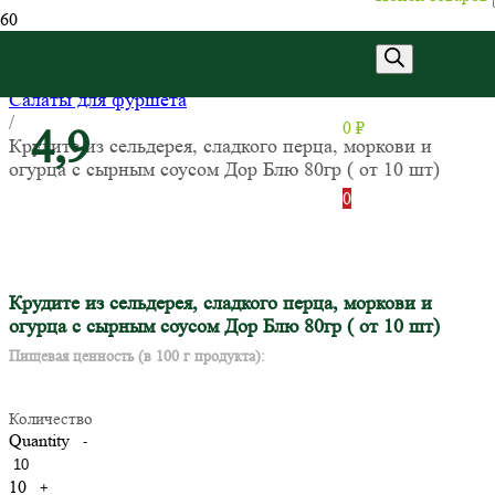
Главная
/
Салаты для фуршета
/
0
₽
4,9
Крудите из сельдерея, сладкого перца, моркови и
огурца с сырным соусом Дор Блю 80гр ( от 10 шт)
0
Крудите из сельдерея, сладкого перца, моркови и
огурца с сырным соусом Дор Блю 80гр ( от 10 шт)
Пищевая ценность (в 100 г продукта):
Количество
Quantity
-
10
+