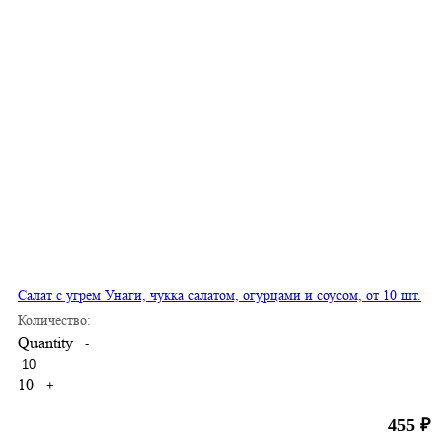
Салат с угрем Унаги, чукка салатом, огурцами и соусом, от 10 шт.
Количество:
Quantity
-
10
+
455
₽