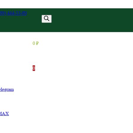
499) 444-53-89
азать звонок
0
₽
0