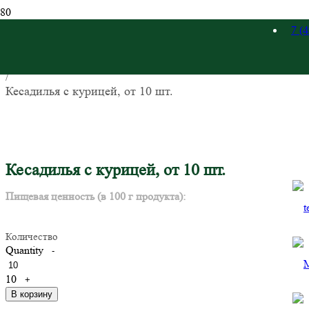
7 (
Главная
/
Горячие закуски для фуршета
/
Зак
Кесадилья с курицей, от 10 шт.
Кесадилья с курицей, от 10 шт.
Пищевая ценность (в 100 г продукта):
Количество
Quantity
-
10
+
В корзину