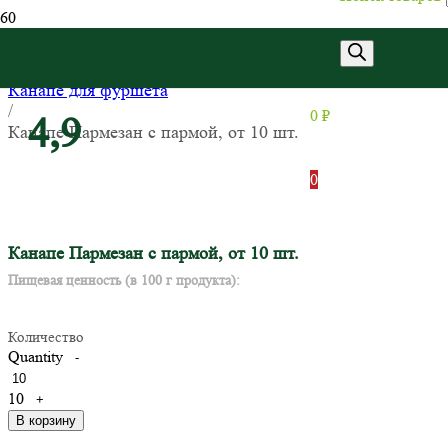
Главная
/
Канапе для фуршета
/
0
₽
4,9
Канапе Пармезан с пармой, от 10 шт.
0
Канапе Пармезан с пармой, от 10 шт.
Пищевая ценность (в 100 г продукта):
Количество
Quantity
-
10
+
В корзину